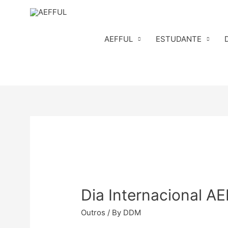
Skip
to
content
AEFFUL
ESTUDANTE
Dia Internacional A
Outros
/ By
DDM