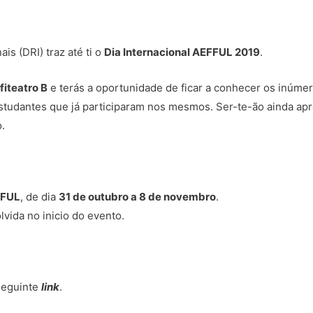
s (DRI) traz até ti o
Dia Internacional AEFFUL 2019
.
fiteatro B
e terás a oportunidade de ficar a conhecer os inúme
estudantes que já participaram nos mesmos. Ser-te-ão ainda a
.
FFUL
, de dia
31 de outubro a 8 de novembro
.
vida no inicio do evento.
seguinte
link
.