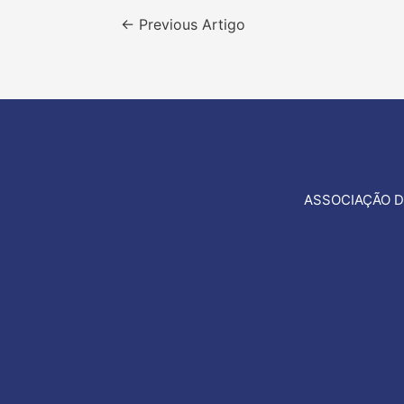
Navegação
←
Previous Artigo
de
artigos
ASSOCIAÇÃO D