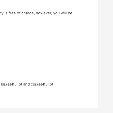
ity is free of charge, however, you will be
:
ls@aefful.pt
and
cp@aefful.pt