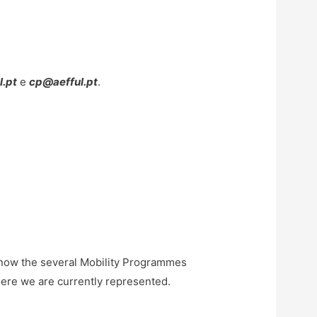
l.pt
e
cp@aefful.pt
.
 know the several Mobility Programmes
here we are currently represented.