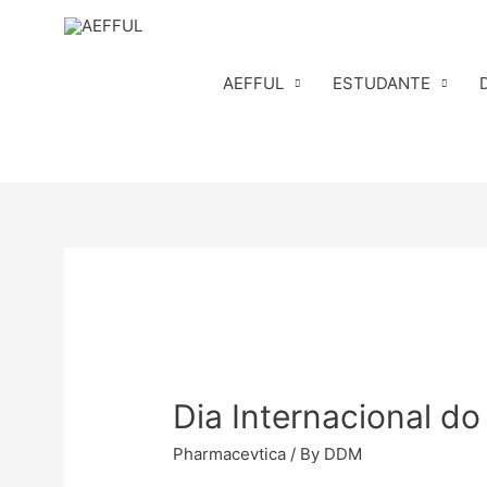
Skip
to
content
AEFFUL
ESTUDANTE
Dia Internacional do
Pharmacevtica
/ By
DDM