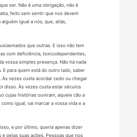
 que ser. Não é uma obrigação, não é
tia, feito sem sentir que nos devem
alguém igual a nós, que, aliás,
usiasmados que outras. E isso não tem
oas com deficiência, toxicodependentes,
 da vossa simples presença. Não há nada
 E para quem está do outro lado, saber
e. Às vezes custa acordar cedo ou chegar
l disso. Às vezes custa estar séculos
o cujas histórias ouviram, aquele cão a
omo igual, vai marcar a vossa vida e a
sso, e por último, queria apenas dizer
s e pelas suas ações. Pessoas que nos