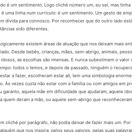
iado é um sentimento. Logo cliché número um, eu sei, mas tinha
 é uma linha num currículo: é um sentimento. Um gesto de empa
m dívida para connosco. Por reconhecer que do outro lado está 
tâncias sido diferentes.
 logicamente existem áreas de atuação que nos deixam mais ent
lado. Desde bebés, crianças, mães, sem-abrigo, animais, pess
s, idosos, as escolhas são imensas. E nunca subestimem o valor
empo: todos o temos, e depois de passado, ninguém o recupera.
 estar a fazer, escolheram estar ali, tem uma simbologia enorm
o. Às vezes custa não estar com a família ou com amigos em pro
u garanto, aquela mãe em dificuldade que ajudaram, aquele idos
 a quem deram a mão, ou aquele sem-abrigo que reconheceram c
 cliché por parágrafo, não podia deixar de fazer mais um. Por i
guém que nos inspira, pelos seus valores, pelas suas palavra