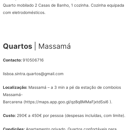
Quarto mobilado 2 Casas de Banho, 1 cozinha. Cozinha equipada
com eletrodomésticos.
Quartos
| Massamá
Contacto:
910506716
lisboa.sintra.quartos@gmail.com
Localização:
Massamá – a 3 min a pé da estação de comboios
Massamá-
Barcarena (https://maps.app.goo.gl/qz8q8MMaFjxtdSsi6 ).
Custo:
290€ a 450€ por pessoa (despesas incluídas, com limite).
Condições:
Apartamento privado. Quartos confortáveis para