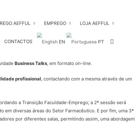
PREGO AEFFUL
EMPREGO
LOJA AEFFUL
Search
CONTACTOS
EN
PT
ividade
Business Talks
, em formato
on-line
.
lidade profissional
, contactando com a mesma através de um
 abordando a Transição Faculdade-Emprego; a 2ª sessão será
o em diversas áreas do Setor Farmacêutico. E por fim, uma 3ª
radores por diferentes salas, permitindo assim, uma abordagem