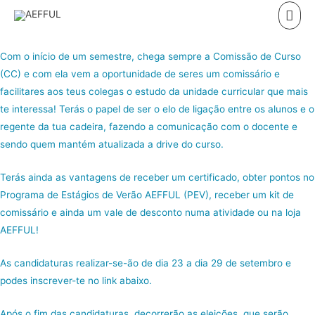
Skip
Mai
to
Men
content
Com o início de um semestre, chega sempre a Comissão de Curso
(CC) e com ela vem a oportunidade de seres um comissário e
facilitares aos teus colegas o estudo da unidade curricular que mais
te interessa! Terás o papel de ser o elo de ligação entre os alunos e o
regente da tua cadeira, fazendo a comunicação com o docente e
sendo quem mantém atualizada a drive do curso.
Terás ainda as vantagens de receber um certificado, obter pontos no
Programa de Estágios de Verão AEFFUL (PEV), receber um kit de
comissário e ainda um vale de desconto numa atividade ou na loja
AEFFUL!
As candidaturas realizar-se-ão de dia 23 a dia 29 de setembro e
podes inscrever-te no link abaixo.
Após o fim das candidaturas, decorrerão as eleições, que serão