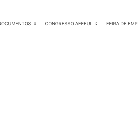
DOCUMENTOS
CONGRESSO AEFFUL
FEIRA DE EM
é uma tradição viva na nossa faculdade. Todos os 
erá a “primeira pele” dos novos alunos: a mítica t-shir
e, e a melhor parte é que não precisas de embarcar 
ser feitas individualmente ou em duplas, permitindo q
meter as suas propostas originais através do forms.
a vivência desta faculdade.