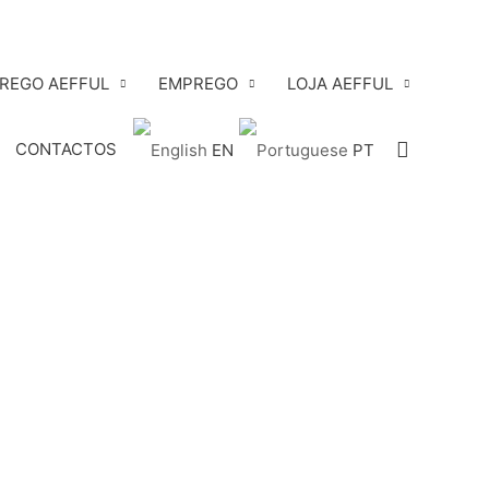
PREGO AEFFUL
EMPREGO
LOJA AEFFUL
Search
CONTACTOS
EN
PT
anos, desafiamos os nossos estudantes a desenharem
t do caloiro.
nesta aventura sozinho. Para incentivar ainda mais a
ue o talento se multiplique e que a criatividade flua
 Queremos ver designs que arrisquem e que espelhem