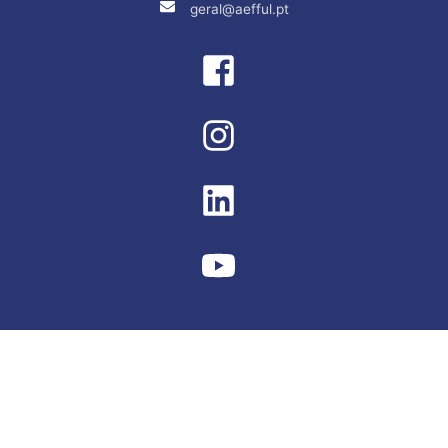
geral@aefful.pt