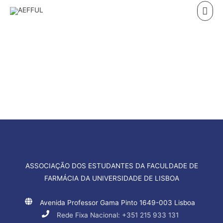
Skip
Mai
to
Men
content
Gostas de desporto e consideras-te uma pessoa
proativa e sempre pronta para um novo desafio?
ASSOCIAÇÃO DOS ESTUDANTES DA FACULDADE DE
FARMÁCIA DA UNIVERSIDADE DE LISBOA
Avenida Professor Gama Pinto 1649-003 Lisboa
Rede Fixa Nacional: +351 215 933 131