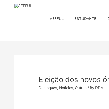
Skip
to
content
AEFFUL
ESTUDANTE
Eleição dos novos ó
Destaques
,
Noticias
,
Outros
/ By
DDM