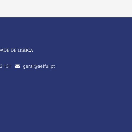
ADE DE LISBOA
3 131
geral@aefful.pt