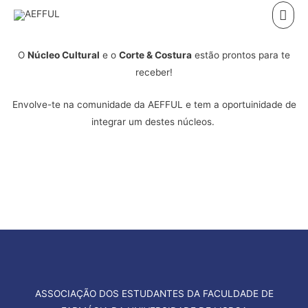
Skip
Mai
to
Men
content
O
Núcleo Cultural
e o
Corte & Costura
estão prontos para te
receber!
Envolve-te na comunidade da AEFFUL e tem a oportuinidade de
integrar um destes núcleos.
ASSOCIAÇÃO DOS ESTUDANTES DA FACULDADE DE