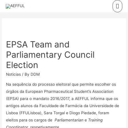
Skip
Mai
to
Men
content
EPSA Team and
Parliamentary Council
Election
Noticias
/ By
DDM
Na sequência do processo eleitoral que permite escolher os
órgãos da European Pharmaceutical Student’s Association
(EPSA) para o mandato 2016/2017, a AEFFUL informa que os
antigos alunos da Faculdade de Farmácia da Universidade de
Lisboa (FFULisboa), Sara Torgal e Diogo Piedade, foram
eleitos para os cargos de
Parliamentarian
e
Training
Coordinator
, respetivamente.