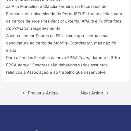
Já Ana Marcelino e Cláudia Ferreira, da Faculdade de
Farmácia da Universidade do Porto (FFUP) foram eleitas para
os cargos de
Vice President of External Affairs
e
Publications
Coordinator
, respetivamente.
A aluna Leonor Soares da FFULisboa apresentou a sua
candidatura ao cargo de
Mobility Coordinator
, mas não foi
eleita.
Para além das Eleições da nova EPSA
Team
, durante o 39th
EPSA
Annual Congress
são debatidos vários assuntos
relativos à Associação e ao trabalho que desenvolve.
Navegação
←
Previous Artigo
Next Artigo
→
de
artigos