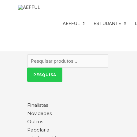
Skip
to
content
AEFFUL
ESTUDANTE
Pesquisar
por:
PESQUISA
Finalistas
Novidades
Outros
Papelaria