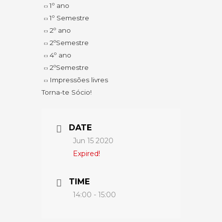
1º ano
1º Semestre
2º ano
2ºSemestre
4º ano
2ºSemestre
Impressões livres
Torna-te Sócio!
DATE
Jun 15 2020
Expired!
TIME
14:00 - 15:00