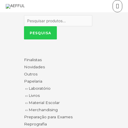
Skip
Mai
to
Men
content
Pesquisar
por:
PESQUISA
Finalistas
Novidades
Outros
Papelaria
Laboratório
Livros
Material Escolar
Merchandising
Preparação para Exames
Reprografia