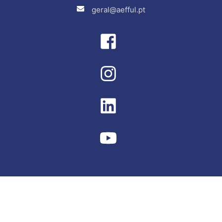
geral@aefful.pt