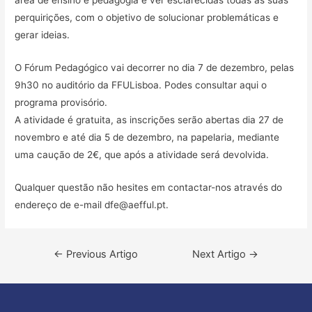
área de ensino e pedagogia e ver esclarecidas todas as suas
perquirições, com o objetivo de solucionar problemáticas e
gerar ideias.
O Fórum Pedagógico vai decorrer no dia 7 de dezembro, pelas
9h30 no auditório da FFULisboa.
Podes consultar aqui o
programa provisório.
A atividade é gratuita, as inscrições serão abertas dia 27 de
novembro e até dia 5 de dezembro, na papelaria, mediante
uma caução de 2€, que após a atividade será devolvida.
Qualquer questão não hesites em contactar-nos através do
endereço de e-mail
dfe@aefful.pt
.
Navegação
←
Previous Artigo
Next Artigo
→
de
artigos