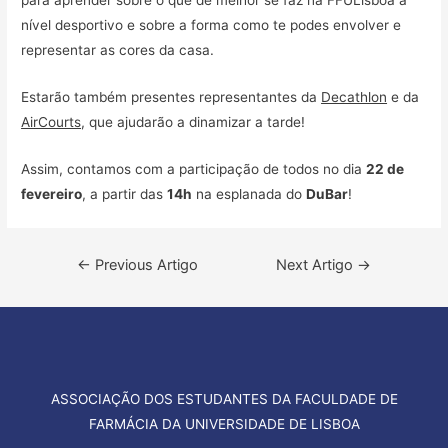
para aprender sobre o que de melhor se faz na FFULisboa a
nível desportivo e sobre a forma como te podes envolver e
representar as cores da casa.
Estarão também presentes representantes da
Decathlon
e da
AirCourts
, que ajudarão a dinamizar a tarde!
Assim, contamos com a participação de todos no dia
22 de
fevereiro
, a partir das
14h
na esplanada do
DuBar
!
Navegação
←
Previous Artigo
Next Artigo
→
de
artigos
ASSOCIAÇÃO DOS ESTUDANTES DA FACULDADE DE
FARMÁCIA DA UNIVERSIDADE DE LISBOA