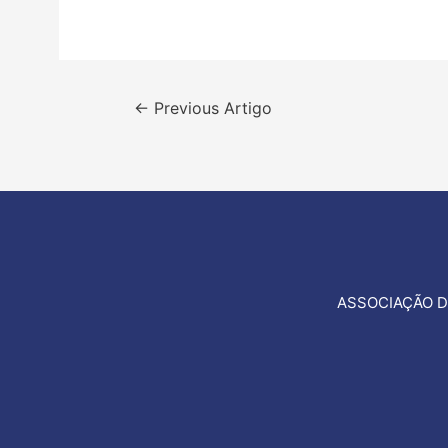
Navegação
←
Previous Artigo
de
artigos
ASSOCIAÇÃO D