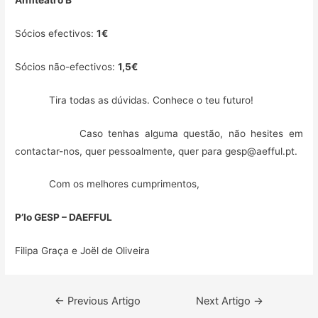
Anfiteatro B
Sócios efectivos:
1€
Sócios não-efectivos:
1,5€
Tira todas as dúvidas. Conhece o teu futuro!
Caso tenhas alguma questão, não hesites em
contactar-nos, quer pessoalmente, quer para
gesp@aefful.pt
.
Com os melhores cumprimentos,
P’lo GESP – DAEFFUL
Filipa Graça e Joël de Oliveira
Navegação
←
Previous Artigo
Next Artigo
→
de