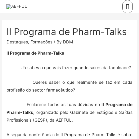
Skip
Mai
to
Men
content
II Programa de Pharm-Talks
Destaques
,
Formações
/ By
DDM
II Programa de Pharm-Talks
Já sabes o que vais fazer quando saíres da faculdade?
Queres saber o que realmente se faz em cada
profissão do sector farmacêutico?
Esclarece todas as tuas dúvidas no
II Programa de
Pharm-Talks
, organizado pelo Gabinete de Estágios e Saídas
Profissionais (GESP), da AEFFUL.
A segunda conferência do II Programa de Pharm-Talks é sobre