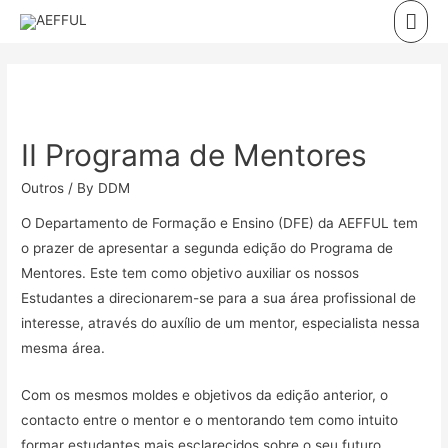
Skip
Mai
to
Men
content
II Programa de Mentores
Outros
/ By
DDM
O Departamento de Formação e Ensino (DFE) da AEFFUL tem
o prazer de apresentar a segunda edição do Programa de
Mentores. Este tem como objetivo auxiliar os nossos
Estudantes a direcionarem-se para a sua área profissional de
interesse, através do auxílio de um mentor, especialista nessa
mesma área.
Com os mesmos moldes e objetivos da edição anterior, o
contacto entre o mentor e o mentorando tem como intuito
formar estudantes mais esclarecidos sobre o seu futuro