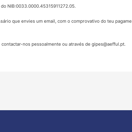
és do NIB:0033.0000.45315911272.05.
ecessário que envies um email, com o comprovativo do teu pagam
m contactar-nos pessoalmente ou através de
gipes@aefful.pt
.