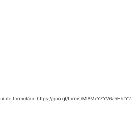
guinte formulário
https://goo.gl/forms/MI6MxYZYV6a5HhfY2