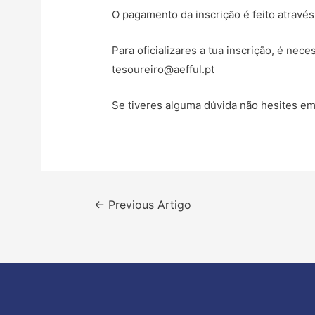
O pagamento da inscrição é feito atrav
Para oficializares a tua inscrição, é n
tesoureiro@aefful.pt
Se tiveres alguma dúvida não hesites e
Navegação
←
Previous Artigo
de
artigos