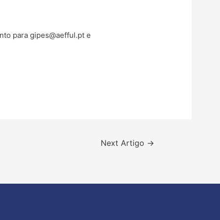
ento para
gipes@aefful.pt
e
Next Artigo
→