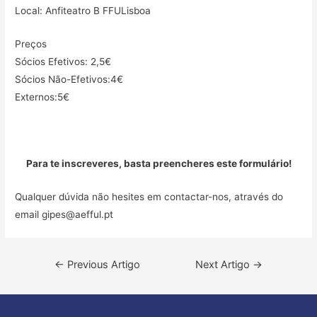
Local: Anfiteatro B FFULisboa
Preços
Sócios Efetivos: 2,5€
Sócios Não-Efetivos:4€
Externos:5€
Para te inscreveres,
basta preencheres este formulário!
Qualquer dúvida não hesites em contactar-nos, através do
email gipes@aefful.pt
Navegação
←
Previous Artigo
Next Artigo
→
de
artigos