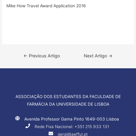
Mike How Travel Award Application 2016
Navegação
←
Previous Artigo
Next Artigo
→
de
artigos
ASSOCIAÇÃO DOS ESTUDANTES DA FACULDADE DE
FARMÁCIA DA UNIVERSIDADE DE LISBOA
Avenida Professor Gama Pinto 1649-003 Lisboa
Rede Fixa Nacional: +351 215 933 131
geral@aefful.pt