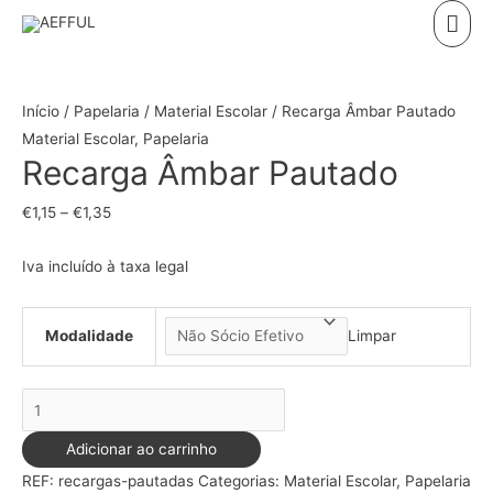
Skip
Mai
to
Men
content
Início
/
Papelaria
/
Material Escolar
/ Recarga Âmbar Pautado
Material Escolar
,
Papelaria
Recarga Âmbar Pautado
€
1,15
–
€
1,35
Iva incluído à taxa legal
Modalidade
Limpar
Quantidade
de
Adicionar ao carrinho
Recarga
REF:
recargas-pautadas
Categorias:
Material Escolar
,
Papelaria
Âmbar