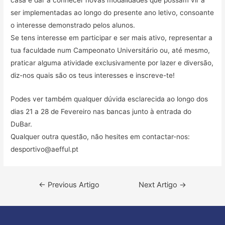
casa e dar a conhecer novas modalidades que possam vir a
ser implementadas ao longo do presente ano letivo, consoante
o interesse demonstrado pelos alunos.
Se tens interesse em participar e ser mais ativo, representar a
tua faculdade num Campeonato Universitário ou, até mesmo,
praticar alguma atividade exclusivamente por lazer e diversão,
diz-nos quais são os teus interesses e
inscreve-te!
Podes ver também qualquer dúvida esclarecida ao longo dos
dias 21 a 28 de Fevereiro nas bancas junto à entrada do
DuBar.
Qualquer outra questão, não hesites em contactar-nos:
desportivo@aefful.pt
Navegação
←
Previous Artigo
Next Artigo
→
de
artigos