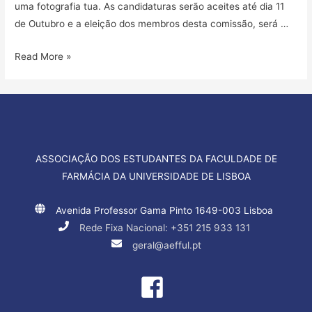
uma fotografia tua. As candidaturas serão aceites até dia 11
de Outubro e a eleição dos membros desta comissão, será …
Comissões
Read More »
de
Curso
1ºsemestre
2013/2014
ASSOCIAÇÃO DOS ESTUDANTES DA FACULDADE DE
FARMÁCIA DA UNIVERSIDADE DE LISBOA
Avenida Professor Gama Pinto 1649-003 Lisboa
Rede Fixa Nacional: +351 215 933 131
geral@aefful.pt