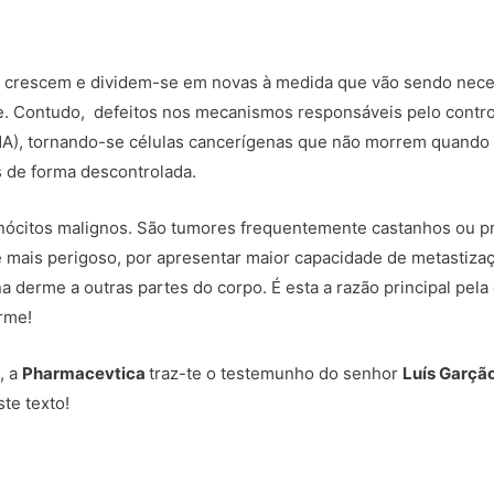
ele crescem e dividem-se em novas à medida que vão sendo ne
e. Contudo, defeitos nos mecanismos responsáveis pelo contr
A), tornando-se células cancerígenas que não morrem quando 
 de forma descontrolada.
ócitos malignos. São tumores frequentemente castanhos ou pr
le mais perigoso, por apresentar maior capacidade de metastiza
a derme a outras partes do corpo. É esta a razão principal pela 
rme!
, a
Pharmacevtica
traz-te o testemunho do senhor
Luís Garçã
te texto!