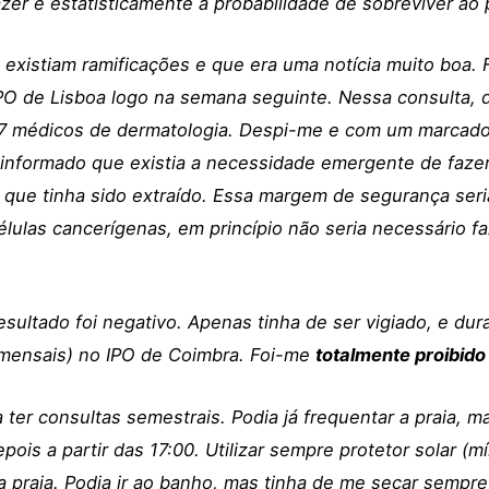
azer e estatisticamente a probabilidade de sobreviver ao
xistiam ramificações e que era uma notícia muito boa. 
IPO de Lisboa logo na semana seguinte. Nessa consulta,
7 médicos de dermatologia. Despi-me e com um marcador
ui informado que existia a necessidade emergente de faz
 que tinha sido extraído. Essa margem de segurança seri
lulas cancerígenas, em princípio não seria necessário f
ultado foi negativo. Apenas tinha de ser vigiado, e dur
(mensais) no IPO de Coimbra. Foi-me
totalmente proibido
 ter consultas semestrais. Podia já frequentar a praia,
depois a partir das 17:00. Utilizar sempre protetor solar 
a praia. Podia ir ao banho, mas tinha de me secar sempr