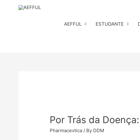
Skip
to
content
AEFFUL
ESTUDANTE
Por Trás da Doença
Pharmacevtica
/ By
DDM