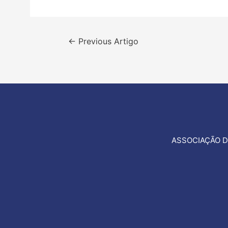
Navegação
←
Previous Artigo
de
artigos
ASSOCIAÇÃO D