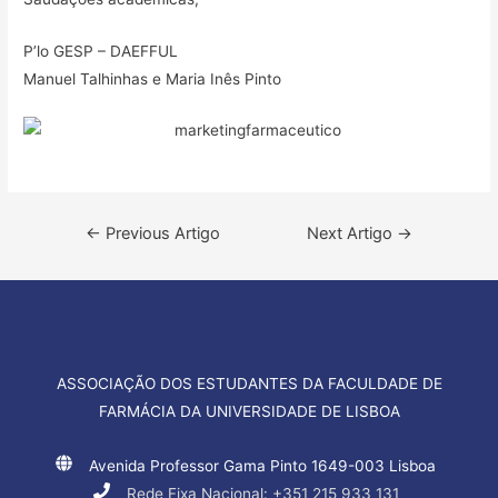
P’lo GESP – DAEFFUL
Manuel Talhinhas e Maria Inês Pinto
Navegação
←
Previous Artigo
Next Artigo
→
de
artigos
ASSOCIAÇÃO DOS ESTUDANTES DA FACULDADE DE
FARMÁCIA DA UNIVERSIDADE DE LISBOA
Avenida Professor Gama Pinto 1649-003 Lisboa
Rede Fixa Nacional: +351 215 933 131