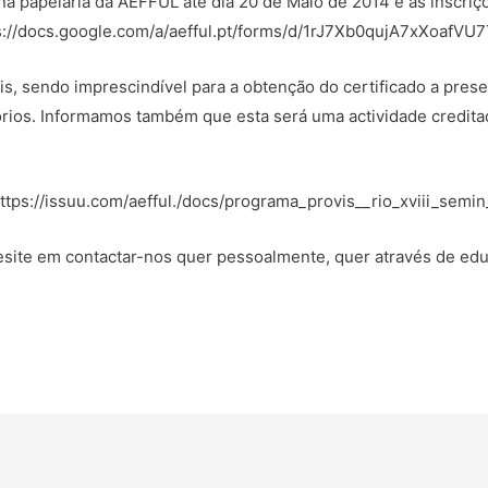
na papelaria da AEFFUL até dia 20 de Maio de 2014 e as inscriçõ
https://docs.google.com/a/aefful.pt/forms/d/1rJ7Xb0qujA7xXo
is, sendo imprescindível para a obtenção do certificado a prese
rios. Informamos também que esta será uma actividade credit
tps://issuu.com/aefful./docs/programa_provis__rio_xviii_semin
site em contactar-nos quer pessoalmente, quer através de edu