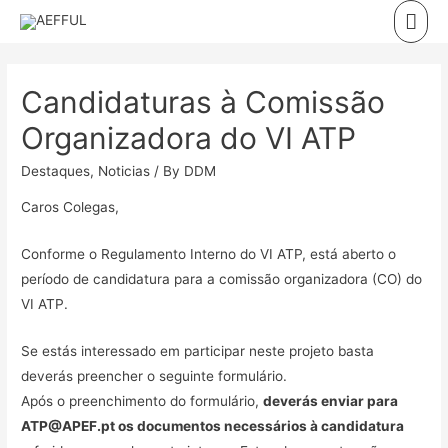
Skip
Mai
to
Men
content
Candidaturas à Comissão
Organizadora do VI ATP
Destaques
,
Noticias
/ By
DDM
Caros Colegas,
Conforme o
Regulamento Interno do VI ATP
, está aberto o
período de candidatura para a comissão organizadora (CO) do
VI ATP.
Se estás interessado em participar neste projeto basta
deverás preencher o seguinte
formulário
.
Após o preenchimento do formulário,
deverás enviar para
ATP@APEF.pt os documentos necessários à candidatura