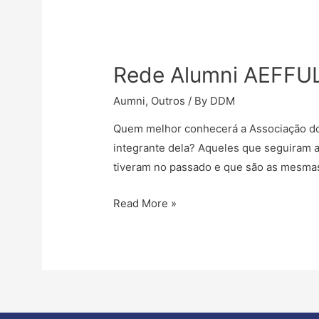
Rede Alumni AEFFU
Aumni
,
Outros
/ By
DDM
Quem melhor conhecerá a Associação dos
integrante dela? Aqueles que seguiram a
tiveram no passado e que são as mesmas 
Rede
Read More »
Alumni
AEFFUL