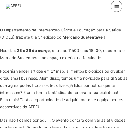
Skip
Main
to
Menu
content
O Departamento de Intervenção Cívica e Educação para a Saúde
(DICES) traz até ti a 3ª edição do
Mercado Sustentável
!
Nos dias
25 e 26 de março
, entre as 11h00 e as 16h00, decorrerá o
Mercado Sustentável, no espaço exterior da faculdade.
Poderás vender artigos em 2ª mão, alimentos biológicos ou divulgar
o teu small business. Além disso, temos uma novidade para ti! Sabias
que agora podes trocar os teus livros já lidos por outros que te
interessem? É uma forma fantástica de renovar a tua biblioteca!
E há mais! Terás a oportunidade de adquirir merch e equipamentos
desportivos da AEFFUL.
Mas não ficamos por aqui… O evento contará com várias atividades
que te permitirão explorar o tema da sustentabilidade e tornar-te