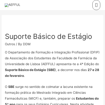
Skip
Mai
to
Men
content
Suporte Básico de Estágio
Outros
/ By
DDM
O Departamento de Formação e Integração Profissional (DFIP)
da Associação dos Estudantes da Faculdade de Farmácia da
Universidade de Lisboa (AEFFUL) apresenta-te a 4ª Edição do
Suporte Básico de Estágio
(SBE)
, a decorrer nos dias
27 e 28
de fevereiro
.
O
SBE
surge no sentido de colmatar a lacuna existente na
formação prática do Mestrado Integrado em Ciências
Farmacêuticas (MICF) e, também, preparar os
Estudantes do
5º ano
para os seus Estágios Curriculares. Nesta atividade,