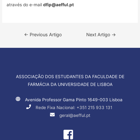
através do e-mail
dfip@aefful.pt
Navegação
←
Previous Artigo
Next Artigo
→
de
artigos
ASSOCIAÇÃO DOS ESTUDANTES DA FACULDADE DE
FARMÁCIA DA UNIVERSIDADE DE LISBOA
Avenida Professor Gama Pinto 1649-003 Lisboa
Rede Fixa Nacional: +351 215 933 131
geral@aefful.pt