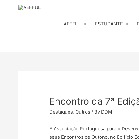
Skip
to
content
AEFFUL
ESTUDANTE
Encontro da 7ª Ediç
Destaques
,
Outros
/ By
DDM
A Associação Portuguesa para o Desenvo
seus Encontros de Outono, no Edifício 