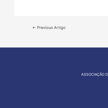
Navegação
←
Previous Artigo
de
artigos
ASSOCIAÇÃO D