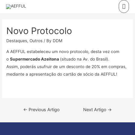
Skip
Mai
to
Men
content
Novo Protocolo
Destaques
,
Outros
/ By
DDM
A AEFFUL estabeleceu um novo protocolo, desta vez com
o
Supermercado Azeitona
(situado na Av. do Brasil).
Assim, poderás usufruir de um desconto de 20% em compras,
mediante a apresentação do cartão de sócio da AEFFUL!
Navegação
←
Previous Artigo
Next Artigo
→
de
artigos